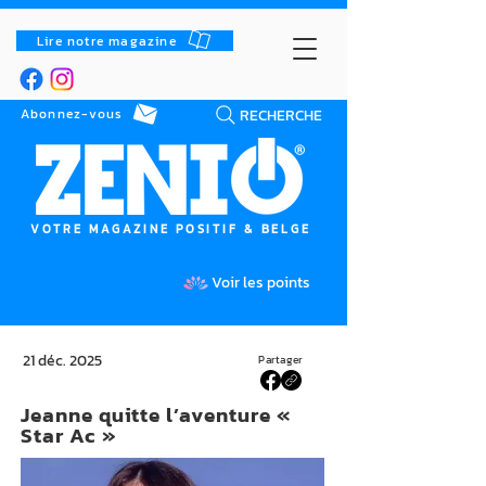
Lire notre magazine
RECHERCHE
Abonnez-vous
VOTRE MAGAZINE POSITIF & BELGE
Voir les points
21 déc. 2025
Partager
Jeanne quitte l’aventure «
Star Ac »