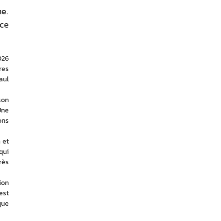
e.
nce
26 
es 
ul 
on 
ne 
ns 
et 
ui 
ès 
on 
st 
ue 