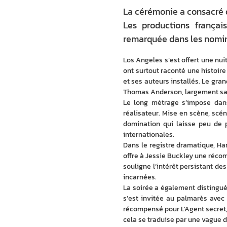
La cérémonie a consacré q
Les productions françai
remarquée dans les nomin
Los Angeles s’est offert une nu
ont surtout raconté une histoire
et ses auteurs installés. Le gran
Thomas Anderson, largement salu
Le long métrage s’impose dans 
réalisateur. Mise en scène, scén
domination qui laisse peu de 
internationales.
Dans le registre dramatique, Ham
offre à Jessie Buckley une récom
souligne l’intérêt persistant de
incarnées.
La soirée a également distingué
s’est invitée au palmarès avec
récompensé pour L’Agent secret, 
cela se traduise par une vague d