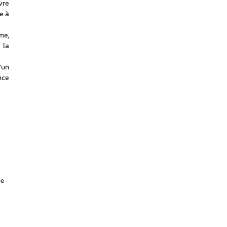
re 
 à 
e, 
la 
un 
ce 
ée