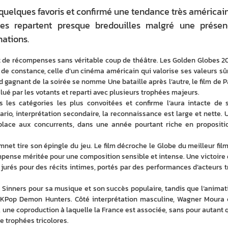
uelques favoris et confirmé une tendance très américain
ses repartent presque bredouilles malgré une prése
ations.
it de récompenses sans véritable coup de théâtre. Les Golden Globes 20
 de constance, celle d’un cinéma américain qui valorise ses valeurs sûr
d gagnant de la soirée se nomme Une bataille après l’autre, le film de Pa
é par les votants et reparti avec plusieurs trophées majeurs.
les catégories les plus convoitées et confirme l’aura intacte de s
ario, interprétation secondaire, la reconnaissance est large et nette. U
place aux concurrents, dans une année pourtant riche en propositio
net tire son épingle du jeu. Le film décroche le Globe du meilleur film 
pense méritée pour une composition sensible et intense. Une victoire q
s jurés pour des récits intimes, portés par des performances d’acteurs tr
 Sinners pour sa musique et son succès populaire, tandis que l’animati
 KPop Demon Hunters. Côté interprétation masculine, Wagner Moura e
une coproduction à laquelle la France est associée, sans pour autant q
e trophées tricolores.