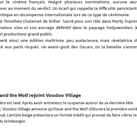
ur le cinéma français. Malgré plusieurs nominations, aucune œuv
er au moment du verdict. Un écart qui rappelle la difficulté persistante
ritique en récompense internationale lors de ce type de cérémonie.
 à Timothée Chalamet de briller. Sacré pour son rôle dans Marty Suprem
 valeur sûre et son ancrage définitif dans le paysage hollywoodien, à 
et productions grand public.
nt ainsi une édition maîtrisée, peu audacieuse, mais révélatrice d’
té aux paris risqués. Un avant-goût des Oscars, où la bataille s’annon
and the Wolf rejoint Voodoo Village
ère est levé. Après avoir entretenu le suspense autour de sa dernière tête
he, Voodoo Village annonce qu'Oscar and the Wolf clôturera la première soir
val. L'artiste belge présentera un format inédit qui promet de faire vibrer le
de Grimbergen.