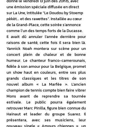
donné le vendredi 13 juin dès 20h15, avec 
une émission spéciale diffusée en direct 
sur La Une, intitulée “Le Doudou by Stoemp 
pèkèt... et des rawettes”. Installée au cœur 
de la Grand-Place, cette soirée s’annonce 
comme l’un des temps forts de la Ducasse.
Il avait dû annuler l’année dernière pour 
raisons de santé, cette fois il sera bien là. 
Yannick Noah montera sur scène pour un 
concert plein de chaleur et de bonne 
humeur. Le chanteur franco-camerounais, 
fidèle à son amour pour la Belgique, promet 
un show haut en couleurs, entre ses plus 
grands classiques et les titres de son 
nouvel album « La Marfée ». L’ancien 
champion de tennis compte bien faire vibrer 
Mons avant de reprendre sa tournée 
estivale. Le public pourra également 
retrouver Marc Pinilla, figure bien connue du 
Hainaut et leader du groupe Suarez. Il 
présentera, avec ses musiciens, leur 
nouveau single « Amours chiennes », un 