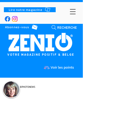
Lire notre magazine
RECHERCHE
Abonnez-vous
VOTRE MAGAZINE POSITIF & BELGE
Voir les points
©PHOTONEWS
ANOUCHKA SIKORSKY
Anouchka Sikorsky a été animatrice et
productrice TV à RTL de 1981 à 1988. Elle a écrit
des nouvelles, notamment pour « Ciné-Télé-
Revue », « Le Soir Mag » et « Moustique », avant