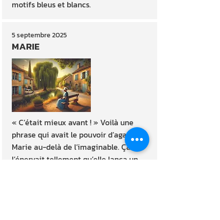
motifs bleus et blancs.
5 septembre 2025
MARIE
« C’était mieux avant ! » Voilà une
phrase qui avait le pouvoir d’agacer
Marie au-delà de l’imaginable. Ça
l’énervait tellement qu’elle lança un
coup de pied rageur dans un innocent
caillou qui roula dans la rigole. Elle
estimait que chaque période qu’elle
traversait dans la vie présentait de