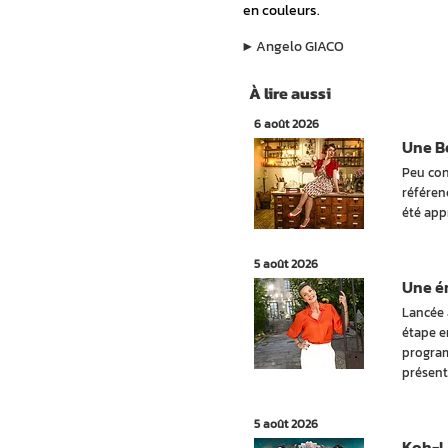
en couleurs.
▶︎
Angelo GIACO
À lire aussi
6 août 2026
Une Be
Peu con
référen
été app
5 août 2026
Une ém
Lancée 
étape e
program
présent
5 août 2026
Koh-La