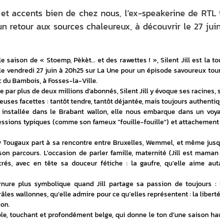
s et accents bien de chez nous, l’ex-speakerine de RTL 
n retour aux sources chaleureux, à découvrir le 27 jui
 saison de « Stoemp, Pèkèt… et des rawettes ! », Silent Jill est la tou
e vendredi 27 juin à 20h25 sur La Une pour un épisode savoureux tour
c du Bambois, à Fosses-la-Ville.
 par plus de deux millions d’abonnés, Silent Jill y évoque ses racines, s
ses facettes : tantôt tendre, tantôt déjantée, mais toujours authentiqu
 installée dans le Brabant wallon, elle nous embarque dans un voya
ressions typiques (comme son fameux "fouille-fouille") et attachement 
ddy Tougaux part à sa rencontre entre Bruxelles, Wemmel, et même jusqu
n parcours. L’occasion de parler famille, maternité (Jill est maman 
crés, avec en tête sa douceur fétiche : la gaufre, qu’elle aime auta
nure plus symbolique quand Jill partage sa passion de toujours : l
âles wallonnes, qu’elle admire pour ce qu’elles représentent : la liberté,
ion.
ôle, touchant et profondément belge, qui donne le ton d’une saison hau