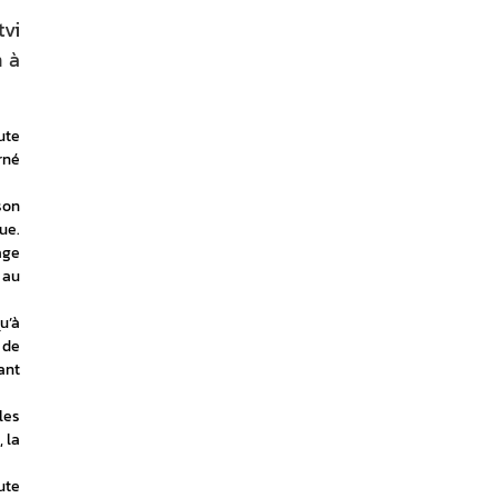
tvi
n à
te 
né 
on 
e. 
ge 
au 
’à 
de 
nt 
es 
 la 
te 