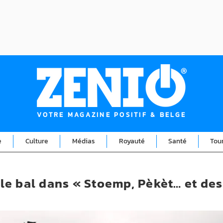
VOTRE MAGAZINE POSITIF & BELGE
e
Culture
Médias
Royauté
Santé
Tou
e le bal dans « Stoemp, Pèkèt… et des