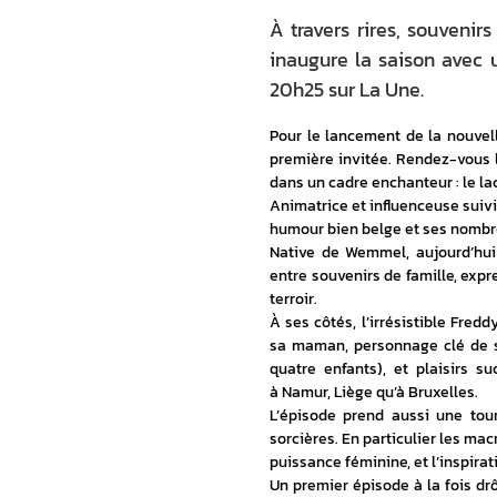
À travers rires, souvenir
inaugure la saison avec u
20h25 sur La Une.
Pour le lancement de la nouvelle
première invitée. Rendez-vous l
dans un cadre enchanteur : le la
Animatrice et influenceuse suivie
humour bien belge et ses nombreu
Native de Wemmel, aujourd’hui
entre souvenirs de famille, exp
terroir.
À ses côtés, l’irrésistible Fre
sa maman, personnage clé de so
quatre enfants), et plaisirs su
à Namur, Liège qu’à Bruxelles.
L’épisode prend aussi une tour
sorcières. En particulier les macr
puissance féminine, et l’inspirat
Un premier épisode à la fois dr