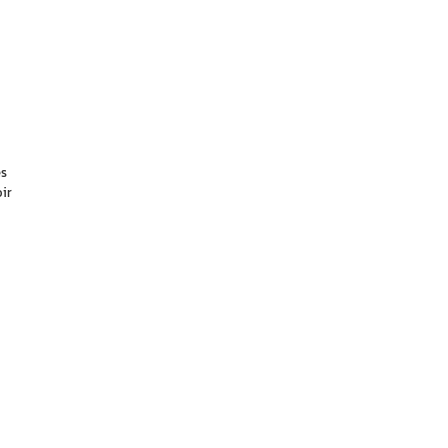
es
ir