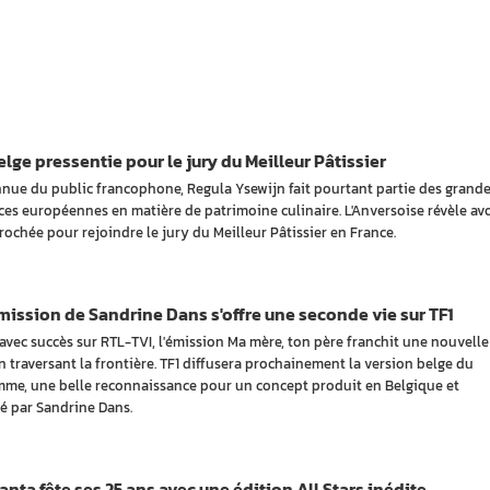
lge pressentie pour le jury du Meilleur Pâtissier
nue du public francophone, Regula Ysewijn fait pourtant partie des grand
ces européennes en matière de patrimoine culinaire. L'Anversoise révèle avo
rochée pour rejoindre le jury du Meilleur Pâtissier en France.
ission de Sandrine Dans s'offre une seconde vie sur TF1
avec succès sur RTL-TVI, l'émission Ma mère, ton père franchit une nouvelle
n traversant la frontière. TF1 diffusera prochainement la version belge du
me, une belle reconnaissance pour un concept produit en Belgique et
é par Sandrine Dans.
nta fête ses 25 ans avec une édition All Stars inédite