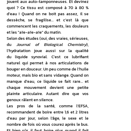
jouent aux auto-tamponneuses. Et devinez 
quoi ? Ce tissu est composé à 70 à 80 % 
d’eau ! Quand on ne boit pas assez, il se 
dessèche, se fragilise… et c’est là que 
commencent les craquements, les douleurs 
et les "aïe-aïe-aïe" du matin.
Selon des études (oui, des vraies, sérieuses, 
du 
Journal of Biological Chemistry
), 
l’hydratation joue aussi sur la qualité 
du liquide synovial. C’est ce lubrifiant 
naturel qui permet à nos articulations de 
bouger en douceur. Un peu comme de l’huile 
moteur, mais bio et sans vidange. Quand on 
manque d’eau, ce liquide se fait rare… et 
chaque mouvement devient une petite 
plainte articulaire. Autant dire que vos 
genoux râlent en silence.
Les pros de la santé, comme l’EFSA, 
recommandent de boire entre 1,6 et 2 litres 
d’eau par jour, selon l’âge, le sexe et le 
nombre de fois où vous courez après le bus. 
Et bien sûr, il faut boire plus quand il fait 