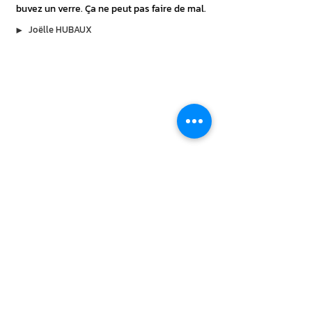
buvez un verre. Ça ne peut pas faire de mal.
▶︎
Joëlle HUBAUX
À lire aussi
30 juil. 2026
Applications santé : motivent-elles
vraiment à bouger ?
Compter ses pas, relever des défis ou recevoir